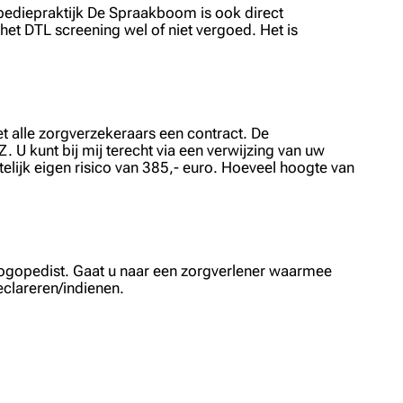
gopediepraktijk De Spraakboom is ook direct
 het DTL screening wel of niet vergoed. Het is
et alle zorgverzekeraars een contract. De
U kunt bij mij terecht via een verwijzing van uw
telijk eigen risico van 385,- euro. Hoeveel hoogte van
n logopedist. Gaat u naar een zorgverlener waarmee
eclareren/indienen.