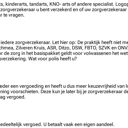
rts, kinderarts, tandarts, KNO- arts of andere specialist. Lo
lke zorgverzekeraar u bent verzekerd en of uw zorgverzekeraar
r te vragen.
dere zorgverzekeraar. Let hier op: De praktijk heeft niet m
hmea, Zilveren Kruis, ASR, Ditzo, DSW, FBTO, SZVK en ONVZ. 
oor de zorg in het basispakket geldt voor volwassenen het wet
gverzekering. Wat voor polis heeft u?
anbieder een vergoeding en heeft u dus meer keuzevrijheid va
ning voorschieten. Deze kun je later bij je zorgverzekeraar d
drag vergoed.
edeeltelijk vergoed. U betaalt vaak een eigen aandeel.