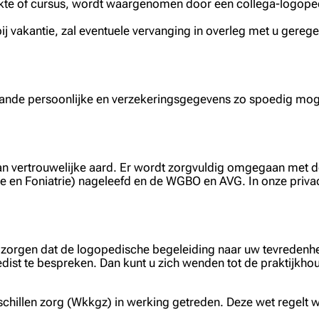
iekte of cursus, wordt waargenomen door een collega-logoped
ij vakantie, zal eventuele vervanging in overleg met u gereg
gaande persoonlijke en verzekeringsgegevens zo spoedig moge
an vertrouwelijke aard. Er wordt zorgvuldig omgegaan met de
en Foniatrie) nageleefd en de WGBO en AVG. In onze privacy
e zorgen dat de logopedische begeleiding naar uw tevredenhei
edist te bespreken. Dan kunt u zich wenden tot de praktijkhou
geschillen zorg (Wkkgz) in werking getreden. Deze wet regelt