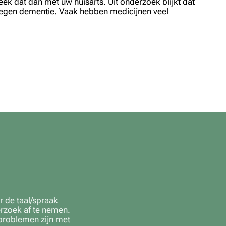
ek dat dan met uw huisarts. Uit onderzoek blijkt dat
tegen dementie. Vaak hebben medicijnen veel
r de taal/spraak
derzoek af te nemen.
problemen zijn met