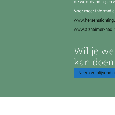
de woordvinding en w
Voor meer informatie
www.hersenstichting.
www.alzheimer-ned.n
Wil je w
kan doen
Neem vrijblijvend c